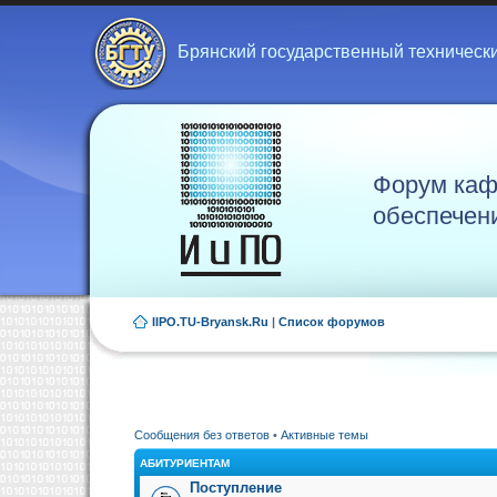
Брянский государственный техническ
Форум каф
обеспечен
IIPO.TU-Bryansk.Ru
|
Список форумов
Сообщения без ответов
•
Активные темы
АБИТУРИЕНТАМ
Поступление