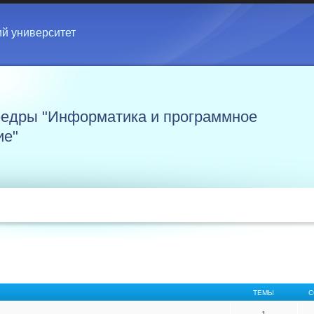
ий университет
едры "Информатика и программное
ие"
ТЕМЫ
С