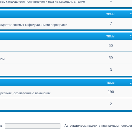
1
ы, касающиеся поступления к нам на кафедру, а также
ТЕМЫ
С
7
 предоставляемых кафедральными серверами.
ТЕМЫ
С
50
59
нам.
3
ТЕМЫ
С
190
резюме, объявления о вакансиях.
2
ль:
|
Автоматически входить при каждом посещ