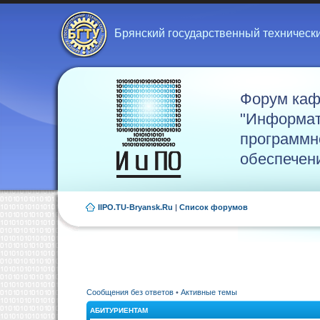
Брянский государственный техническ
Форум ка
"Информат
программн
обеспечен
IIPO.TU-Bryansk.Ru
|
Список форумов
Сообщения без ответов
•
Активные темы
АБИТУРИЕНТАМ