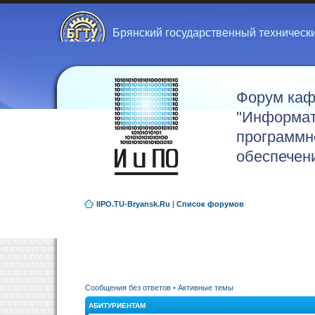
Брянский государственный техническ
Форум ка
"Информат
программн
обеспечен
IIPO.TU-Bryansk.Ru
|
Список форумов
Сообщения без ответов
•
Активные темы
АБИТУРИЕНТАМ