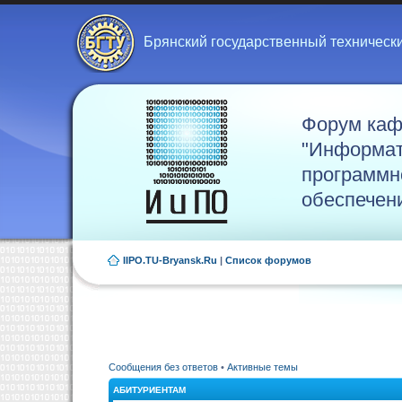
Брянский государственный техническ
Форум ка
"Информат
программн
обеспечен
IIPO.TU-Bryansk.Ru
|
Список форумов
Сообщения без ответов
•
Активные темы
АБИТУРИЕНТАМ