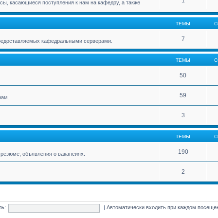
1
ы, касающиеся поступления к нам на кафедру, а также
ТЕМЫ
С
7
 предоставляемых кафедральными серверами.
ТЕМЫ
С
50
59
нам.
3
ТЕМЫ
С
190
резюме, объявления о вакансиях.
2
ль:
|
Автоматически входить при каждом посещ