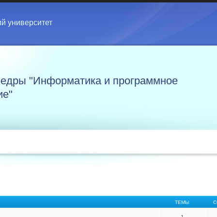
ий университет
едры "Информатика и программное
ие"
ТЕМЫ
С