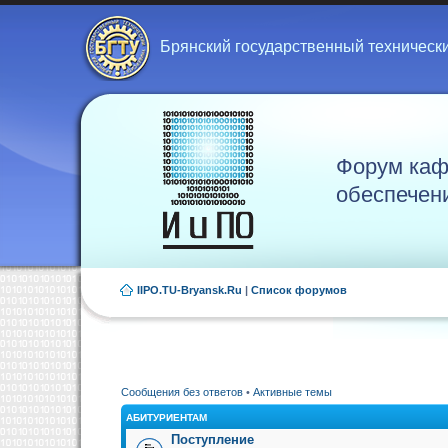
Брянский государственный техническ
Форум каф
обеспечен
IIPO.TU-Bryansk.Ru
|
Список форумов
Сообщения без ответов
•
Активные темы
АБИТУРИЕНТАМ
Поступление