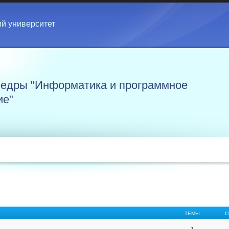
ий университет
едры "Информатика и программное
ие"
ТЕМЫ
С