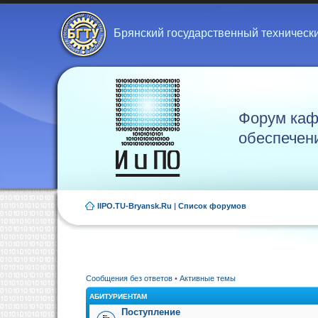
Брянский государственный техническ
Форум каф
обеспечен
IIPO.TU-Bryansk.Ru
|
Список форумов
Сообщения без ответов
•
Активные темы
АБИТУРИЕНТАМ
Поступление