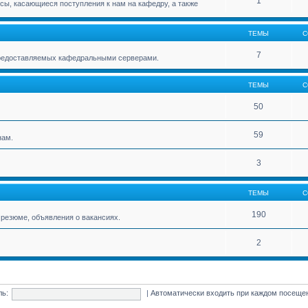
1
ы, касающиеся поступления к нам на кафедру, а также
ТЕМЫ
С
7
 предоставляемых кафедральными серверами.
ТЕМЫ
С
50
59
нам.
3
ТЕМЫ
С
190
резюме, объявления о вакансиях.
2
ль:
|
Автоматически входить при каждом посещ