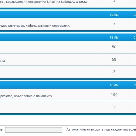
1
ы, касающиеся поступления к нам на кафедру, а также
ТЕМЫ
С
7
 предоставляемых кафедральными серверами.
ТЕМЫ
С
50
59
нам.
3
ТЕМЫ
С
190
резюме, объявления о вакансиях.
2
ль:
|
Автоматически входить при каждом посещ