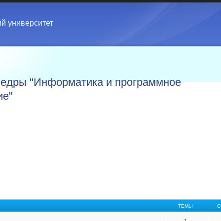
ий университет
едры "Информатика и программное
ие"
ТЕМЫ
С