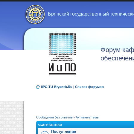
Брянский государственный техническ
Форум каф
обеспечен
IIPO.TU-Bryansk.Ru
|
Список форумов
Сообщения без ответов
•
Активные темы
АБИТУРИЕНТАМ
Поступление