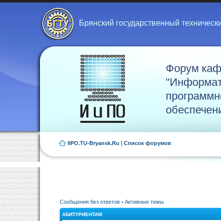
Брянский государственный техническ
Форум ка
"Информат
программн
обеспечен
IIPO.TU-Bryansk.Ru
|
Список форумов
Сообщения без ответов
•
Активные темы
АБИТУРИЕНТАМ