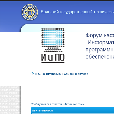
Брянский государственный техническ
Форум ка
"Информат
программн
обеспечен
IIPO.TU-Bryansk.Ru
|
Список форумов
Сообщения без ответов
•
Активные темы
АБИТУРИЕНТАМ