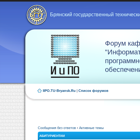
Брянский государственный техническ
Форум ка
"Информат
программн
обеспечен
IIPO.TU-Bryansk.Ru
|
Список форумов
Сообщения без ответов
•
Активные темы
АБИТУРИЕНТАМ