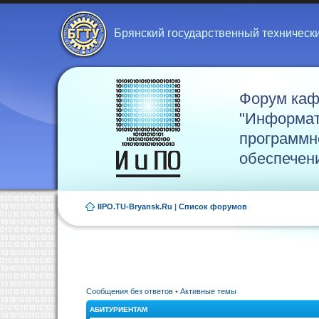
Брянский государственный техническ
Форум ка
"Информат
программн
обеспечен
IIPO.TU-Bryansk.Ru
|
Список форумов
Сообщения без ответов
•
Активные темы
АБИТУРИЕНТАМ