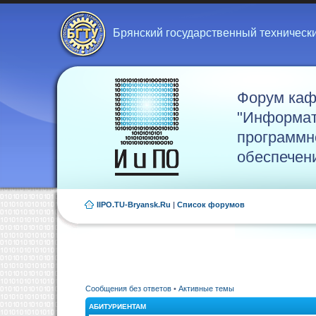
Брянский государственный техническ
Форум ка
"Информат
программн
обеспечен
IIPO.TU-Bryansk.Ru
|
Список форумов
Сообщения без ответов
•
Активные темы
АБИТУРИЕНТАМ