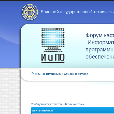
Брянский государственный техническ
Форум ка
"Информат
программн
обеспечен
IIPO.TU-Bryansk.Ru
|
Список форумов
Сообщения без ответов
•
Активные темы
АБИТУРИЕНТАМ