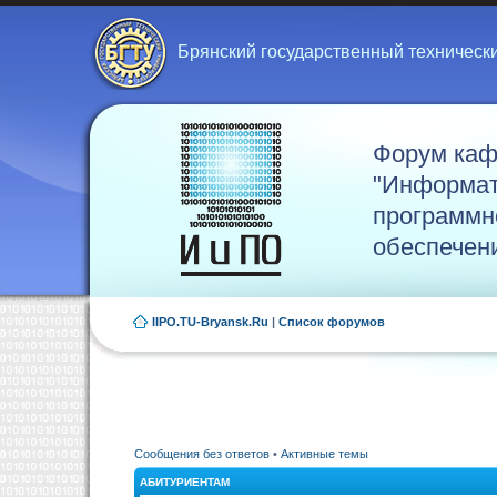
Брянский государственный техническ
Форум ка
"Информат
программн
обеспечен
IIPO.TU-Bryansk.Ru
|
Список форумов
Сообщения без ответов
•
Активные темы
АБИТУРИЕНТАМ