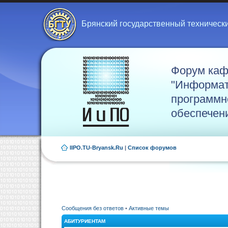
Брянский государственный техническ
Форум ка
"Информат
программн
обеспечен
IIPO.TU-Bryansk.Ru
|
Список форумов
Сообщения без ответов
•
Активные темы
АБИТУРИЕНТАМ