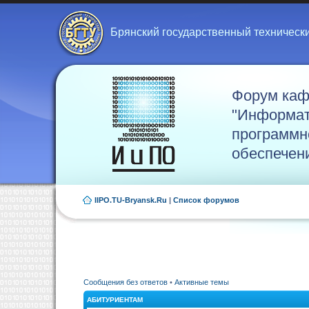
Брянский государственный техническ
Форум ка
"Информат
программн
обеспечен
IIPO.TU-Bryansk.Ru
|
Список форумов
Сообщения без ответов
•
Активные темы
АБИТУРИЕНТАМ