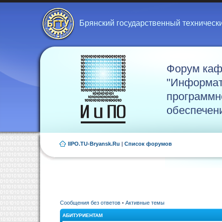
Брянский государственный техническ
Форум ка
"Информат
программн
обеспечен
IIPO.TU-Bryansk.Ru
|
Список форумов
Сообщения без ответов
•
Активные темы
АБИТУРИЕНТАМ