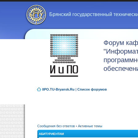
Брянский государственный техническ
Форум ка
"Информат
программн
обеспечен
IIPO.TU-Bryansk.Ru
|
Список форумов
Сообщения без ответов
•
Активные темы
АБИТУРИЕНТАМ