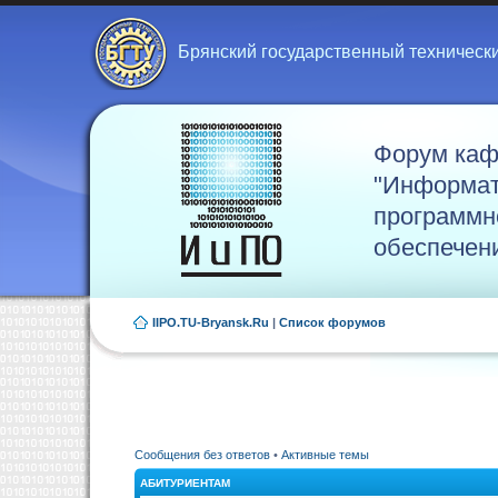
Брянский государственный техническ
Форум ка
"Информат
программн
обеспечен
IIPO.TU-Bryansk.Ru
|
Список форумов
Сообщения без ответов
•
Активные темы
АБИТУРИЕНТАМ