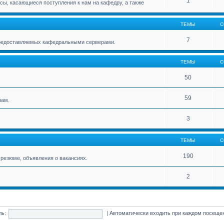
1
ы, касающиеся поступления к нам на кафедру, а также
ТЕМЫ
С
7
 предоставляемых кафедральными серверами.
ТЕМЫ
С
50
59
нам.
3
ТЕМЫ
С
190
резюме, объявления о вакансиях.
2
ль:
|
Автоматически входить при каждом посещ