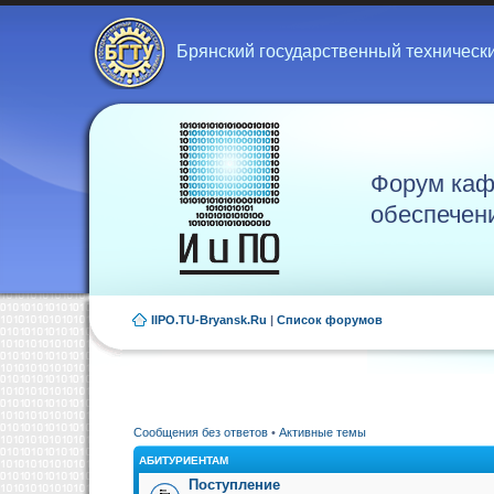
Брянский государственный техническ
Форум каф
обеспечен
IIPO.TU-Bryansk.Ru
|
Список форумов
Сообщения без ответов
•
Активные темы
АБИТУРИЕНТАМ
Поступление