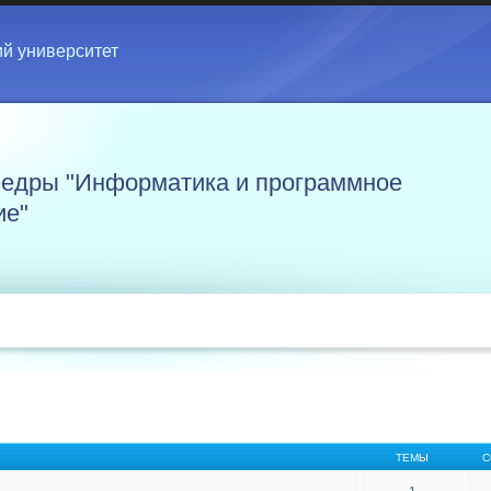
ий университет
едры "Информатика и программное
ие"
ТЕМЫ
С