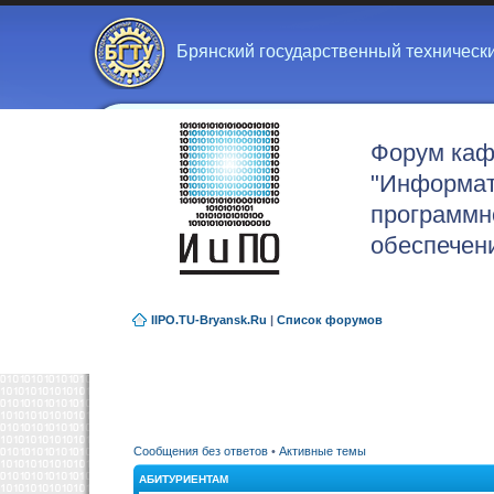
Брянский государственный техническ
Форум ка
"Информат
программн
обеспечен
IIPO.TU-Bryansk.Ru
|
Список форумов
Сообщения без ответов
•
Активные темы
АБИТУРИЕНТАМ