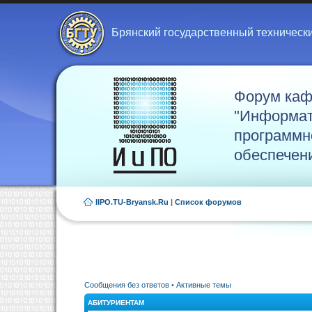
Брянский государственный техническ
Форум ка
"Информат
программн
обеспечен
IIPO.TU-Bryansk.Ru
|
Список форумов
Сообщения без ответов
•
Активные темы
АБИТУРИЕНТАМ