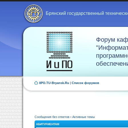
Брянский государственный техническ
Форум ка
"Информат
программн
обеспечен
IIPO.TU-Bryansk.Ru
|
Список форумов
Сообщения без ответов
•
Активные темы
АБИТУРИЕНТАМ