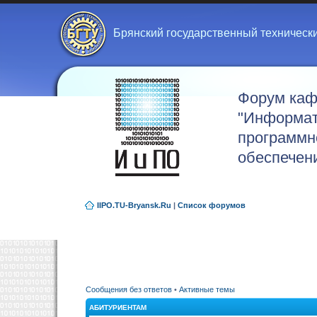
Брянский государственный техническ
Форум ка
"Информат
программн
обеспечен
IIPO.TU-Bryansk.Ru
|
Список форумов
Сообщения без ответов
•
Активные темы
АБИТУРИЕНТАМ