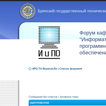
Брянский государственный техническ
Форум ка
"Информат
программн
обеспечен
IIPO.TU-Bryansk.Ru
|
Список форумов
Сообщения без ответов
•
Активные темы
АБИТУРИЕНТАМ