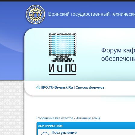
Брянский государственный техническ
Форум каф
обеспечен
IIPO.TU-Bryansk.Ru
|
Список форумов
Сообщения без ответов
•
Активные темы
АБИТУРИЕНТАМ
Поступление