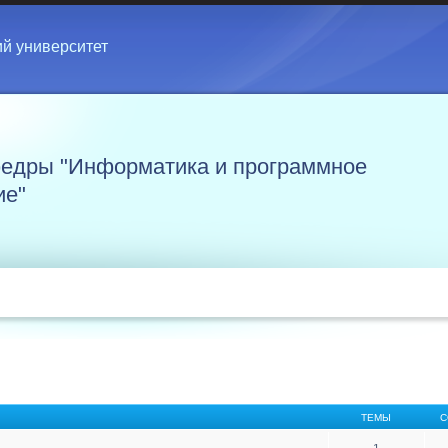
ий университет
едры "Информатика и программное
ие"
ТЕМЫ
С