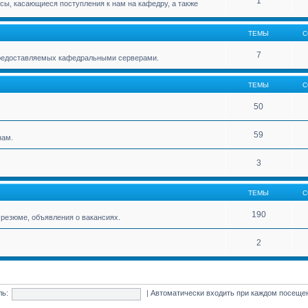
1
ы, касающиеся поступления к нам на кафедру, а также
ТЕМЫ
С
7
 предоставляемых кафедральными серверами.
ТЕМЫ
С
50
59
нам.
3
ТЕМЫ
С
190
резюме, объявления о вакансиях.
2
ль:
|
Автоматически входить при каждом посещ