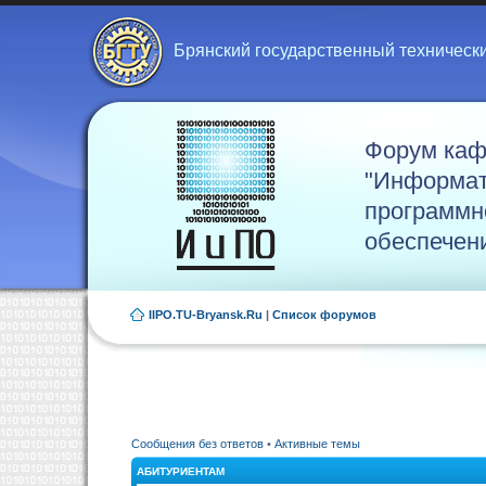
Брянский государственный техническ
Форум ка
"Информат
программн
обеспечен
IIPO.TU-Bryansk.Ru
|
Список форумов
Сообщения без ответов
•
Активные темы
АБИТУРИЕНТАМ