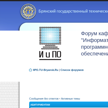
Брянский государственный техническ
Форум ка
"Информат
программн
обеспечен
IIPO.TU-Bryansk.Ru
|
Список форумов
Сообщения без ответов
•
Активные темы
АБИТУРИЕНТАМ