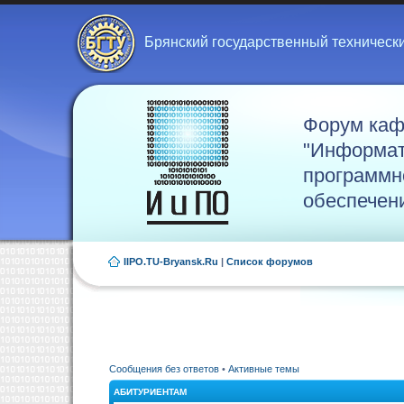
Брянский государственный техническ
Форум ка
"Информат
программн
обеспечен
IIPO.TU-Bryansk.Ru
|
Список форумов
Сообщения без ответов
•
Активные темы
АБИТУРИЕНТАМ