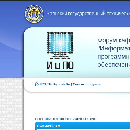
Брянский государственный техническ
Форум ка
"Информат
программн
обеспечен
IIPO.TU-Bryansk.Ru
|
Список форумов
Сообщения без ответов
•
Активные темы
АБИТУРИЕНТАМ