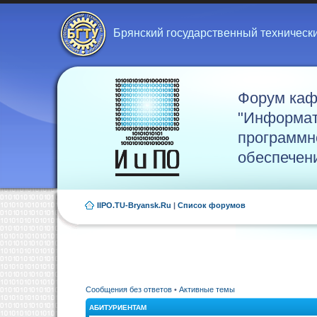
Брянский государственный техническ
Форум ка
"Информат
программн
обеспечен
IIPO.TU-Bryansk.Ru
|
Список форумов
Сообщения без ответов
•
Активные темы
АБИТУРИЕНТАМ