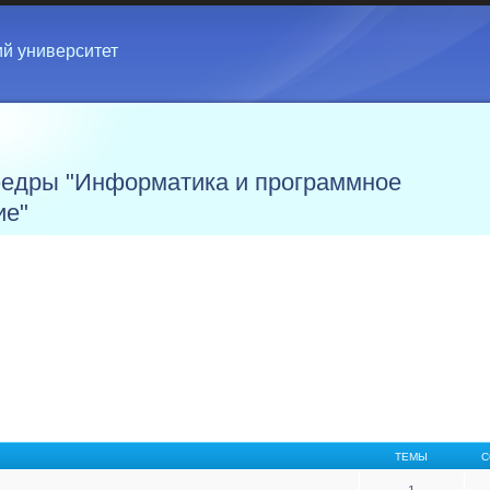
ий университет
едры "Информатика и программное
ие"
ТЕМЫ
С