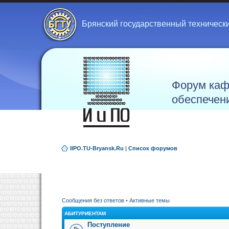
Брянский государственный техническ
Форум каф
обеспечен
IIPO.TU-Bryansk.Ru
|
Список форумов
Сообщения без ответов
•
Активные темы
АБИТУРИЕНТАМ
Поступление