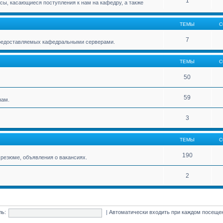
1
ы, касающиеся поступления к нам на кафедру, а также
ТЕМЫ
С
7
 предоставляемых кафедральными серверами.
ТЕМЫ
С
50
59
нам.
3
ТЕМЫ
С
190
резюме, объявления о вакансиях.
2
ль:
|
Автоматически входить при каждом посещ