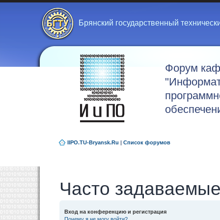
Брянский государственный техническ
Форум ка
"Информат
программн
обеспечен
IIPO.TU-Bryansk.Ru
|
Список форумов
Часто задаваемые
Вход на конференцию и регистрация
Почему я не могу войти?