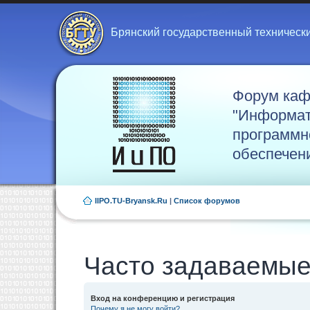
Брянский государственный техническ
Форум ка
"Информат
программн
обеспечен
IIPO.TU-Bryansk.Ru
|
Список форумов
Часто задаваемые
Вход на конференцию и регистрация
Почему я не могу войти?