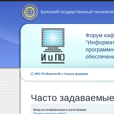
Брянский государственный техническ
Форум ка
"Информат
программн
обеспечен
IIPO.TU-Bryansk.Ru
|
Список форумов
Часто задаваемые
Вход на конференцию и регистрация
Почему я не могу войти?