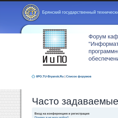
Брянский государственный техническ
Форум ка
"Информат
программн
обеспечен
IIPO.TU-Bryansk.Ru
|
Список форумов
Часто задаваемые
Вход на конференцию и регистрация
Почему я не могу войти?