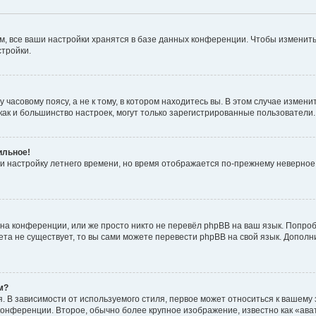
, все ваши настройки хранятся в базе данных конференции. Чтобы изменить
стройки.
часовому поясу, а не к тому, в котором находитесь вы. В этом случае изменит
с, как и большинство настроек, могут только зарегистрированные пользователи
ильное!
 и настройку летнего времени, но время отображается по-прежнему неверное
на конференции, или же просто никто не перевёл phpBB на ваш язык. Попроб
кета не существует, то вы сами можете перевести phpBB на свой язык. Допо
м?
 В зависимости от используемого стиля, первое может относиться к вашему з
 конференции. Второе, обычно более крупное изображение, известно как «ав