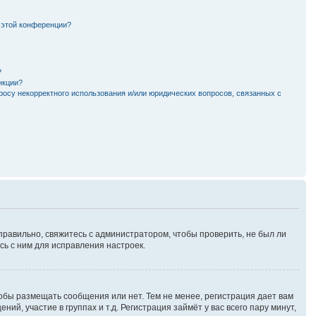
 этой конференции?
?
нкции?
росу некорректного использования и/или юридических вопросов, связанных с
правильно, свяжитесь с администратором, чтобы проверить, не был ли
ь с ним для исправления настроек.
тобы размещать сообщения или нет. Тем не менее, регистрация дает вам
, участие в группах и т.д. Регистрация займёт у вас всего пару минут,