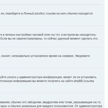
 их, перейдите в
Личный раздел
; ссылка на него обычно находится
е в личных настройках часовой пояс на тот, в котором вы находитесь:
. Если вы не зарегистрированы, то сейчас удачный момент сделать это.
, значит, неправильно установлено время на сервере. Уведомите
уйте узнать у администратора конференции, может ли он установить
лнительную информацию вы можете получить на сайте phpBB (ссылка
ванию, обычно это звёздочки, квадратики или точки, указывающие на то,
атара» и обычно уникальна для каждого пользователя. От администратора