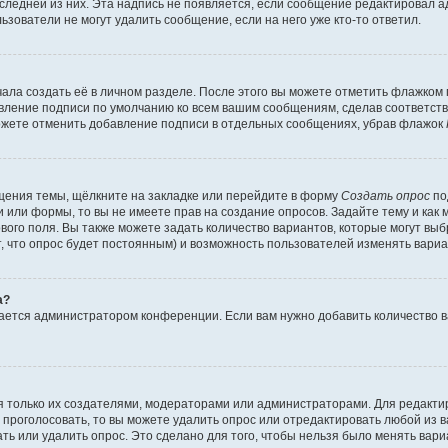
оследней из них. Эта надпись не появляется, если сообщение редактировал 
ьзователи не могут удалить сообщение, если на него уже кто-то ответил.
ала создать её в личном разделе. После этого вы можете отметить флажком
авление подписи по умолчанию ко всем вашим сообщениям, сделав соответс
можете отменить добавление подписи в отдельных сообщениях, убрав флажок
щения темы, щёлкните на закладке или перейдите в форму
Создать опрос
по
и или формы, то вы не имеете прав на создание опросов. Задайте тему и как
ового поля. Вы также можете задать количество вариантов, которые могут вы
т, что опрос будет постоянным) и возможность пользователей изменять вариа
а?
вается администратором конференции. Если вам нужно добавить количество 
ься только их создателями, модераторами или администраторами. Для редакт
л проголосовать, то вы можете удалить опрос или отредактировать любой из ва
ь или удалить опрос. Это сделано для того, чтобы нельзя было менять вари