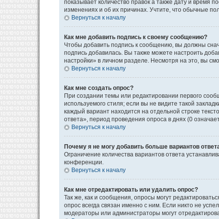
показывает количество правок а также дату и время п
изменениях и об их причинах. Учтите, что обычные пол
Вернуться к началу
Как мне добавить подпись к своему сообщению?
Чтобы добавить подпись к сообщению, вы должны снач
подпись добавилась. Вы также можете настроить доб
настройки» в личном разделе. Несмотря на это, вы с
Вернуться к началу
Как мне создать опрос?
При создании темы или редактировании первого сооб
используемого стиля; если вы не видите такой закладк
каждый вариант находится на отдельной строке текст
ответа», период проведения опроса в днях (0 означае
Вернуться к началу
Почему я не могу добавить больше вариантов ответ
Ограничение количества вариантов ответа устанавли
конференции.
Вернуться к началу
Как мне отредактировать или удалить опрос?
Так же, как и сообщения, опросы могут редактироват
опрос всегда связан именно с ним. Если никто не успе
модераторы или администраторы могут отредактироват