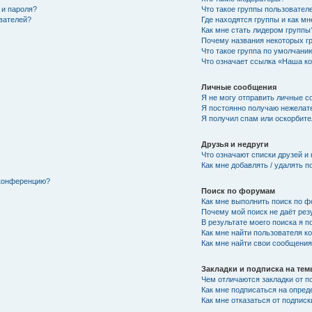
 и пароля?
Что такое группы пользовател
ователей?
Где находятся группы и как мн
Как мне стать лидером группы
Почему названия некоторых г
Что такое группа по умолчани
Что означает ссылка «Наша к
Личные сообщения
Я не могу отправить личные с
Я постоянно получаю нежелат
Я получил спам или оскорбител
Друзья и недруги
Что означают списки друзей и
Как мне добавлять / удалять п
 конференцию?
Поиск по форумам
Как мне выполнить поиск по 
Почему мой поиск не даёт рез
В результате моего поиска я п
Как мне найти пользователя 
Как мне найти свои сообщени
Закладки и подписка на те
Чем отличаются закладки от п
Как мне подписаться на опре
Как мне отказаться от подписк