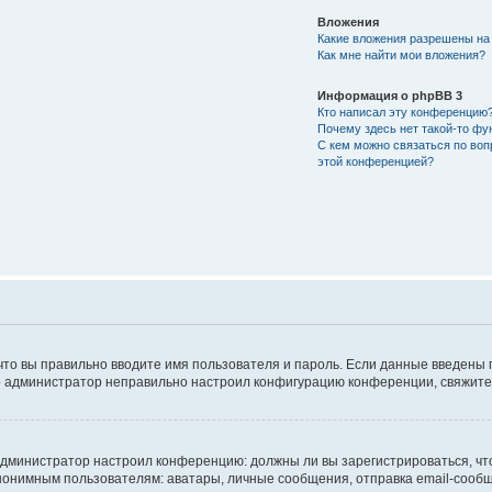
Вложения
Какие вложения разрешены на
Как мне найти мои вложения?
Информация о phpBB 3
Кто написал эту конференцию
Почему здесь нет такой-то фу
С кем можно связаться по воп
этой конференцией?
что вы правильно вводите имя пользователя и пароль. Если данные введены 
то администратор неправильно настроил конфигурацию конференции, свяжитес
ак администратор настроил конференцию: должны ли вы зарегистрироваться, ч
имным пользователям: аватары, личные сообщения, отправка email-сообщений