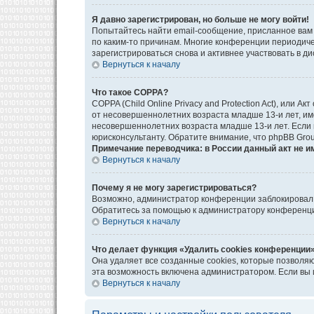
Я давно зарегистрирован, но больше не могу войти!
Попытайтесь найти email-сообщение, присланное вам 
по каким-то причинам. Многие конференции периодич
зарегистрироваться снова и активнее участвовать в ди
Вернуться к началу
Что такое COPPA?
COPPA (Child Online Privacy and Protection Act), или
от несовершеннолетних возраста младше 13-и лет, им
несовершеннолетних возраста младше 13-и лет. Если в
юрисконсультанту. Обратите внимание, что phpBB Gro
Примечание переводчика: в России данный акт не и
Вернуться к началу
Почему я не могу зарегистрироваться?
Возможно, администратор конференции заблокировал в
Обратитесь за помощью к администратору конференц
Вернуться к началу
Что делает функция «Удалить cookies конференции
Она удаляет все созданные cookies, которые позволя
эта возможность включена администратором. Если вы 
Вернуться к началу