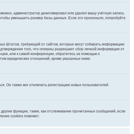
озможно, администратор деактивировал или удалил вашу учётную запись
чтобы уменьшить размер базы данных. Если это произошло, попробуйте
иненных Штатов, требующий от сайтов, которые могут собирать информацию
подтверждения того, что опекуны разрешают сбор личной информации от
нции, или к самой конференции, обратитесь за помощью к
ктом юридических отношений, кроме указанных ниже.
ся. Он также мог отключить регистрацию новых пользователей.
 другие функции, такие, как отслеживание прочитанных сообщений, если
ление cookies поможет.