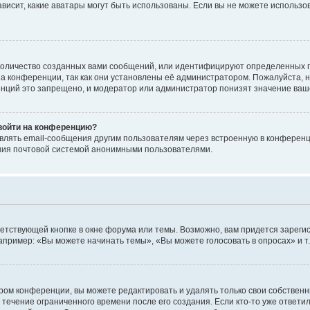
 зависит, какие аватары могут быть использованы. Если вы не можете исполь
оличество созданных вами сообщений, или идентифицируют определенных п
а конференции, так как они установлены её администратором. Пожалуйста, 
нций это запрещено, и модератор или администратор понизят значение ваш
 войти на конференцию?
влять email-сообщения другим пользователям через встроенную в конференц
ения почтовой системой анонимными пользователями.
етствующей кнопке в окне форума или темы. Возможно, вам придется зареги
пример: «Вы можете начинать темы», «Вы можете голосовать в опросах» и т.
ом конференции, вы можете редактировать и удалять только свои собственн
 течение ограниченного времени после его создания. Если кто-то уже ответи