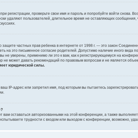
при регистрации, проверьте свои имя и пароль и попробуйте войти снова. В
ески удаляют пользователей, длительное время не оставляющих сообщения, 
скуссиях.
 Акт о защите частных прав ребенка в интернете от 1998 г. — это закон Соед
еть на это письменное согласие родителей. Допустимо наличие иного вида 
ы не уверены, применимо ли это к вам, как к регистрирующемуся на конфере
up не может давать рекомендаций по правовым вопросам и не является объе
меет юридической силы.
аш IP-адрес или запретил имя, под которым вы пытаетесь зарегистрировать
ии.
»?
ют вам оставаться авторизованными на этой конференции, а также выполняет
испытываете трудности с входом или выходом с конференции, возможно, уда