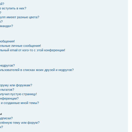
ей?
е вступить в них?
?
рупп имеют разные цвета?
ю?
оманда»?
ообщения!
ельные личные сообщения!
ьный email от кого-то с этой конференции!
 недругов?
ользователей в списках моих друзей и недругов?
форуму или форумам?
ультатов?
олучил пустую страницу!
конференции?
я и созданные мной темы?
мы
одписки?
делённую тему или форум?
и?