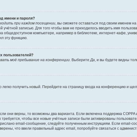
од имени и пароля?
ходить при каждом посещении
, вы сможете оставаться под своим именем н
шей учётной записью. Для того чтобы вам не приходилось вводить имя пользов
а общедоступном компьютере, например в библиотеке, интернет-кафе, универ
ил эту функцию.
ых пользователей?
вать моё пребывание на конференции
. Выберите
Да
, и вы будете видны то
но легко получить новый. Перейдите на страницу входа на конференцию и ще
сли они верны, то возможны два варианта. Если включена поддержка COPPA и 
 требуется, чтобы все новые учётные записи были активированы пользовате
прислано email-сообщение, следуйте полученным инструкциям. Если email-со
уверены, что ввели правильный адрес email, попробуйте связаться с админис