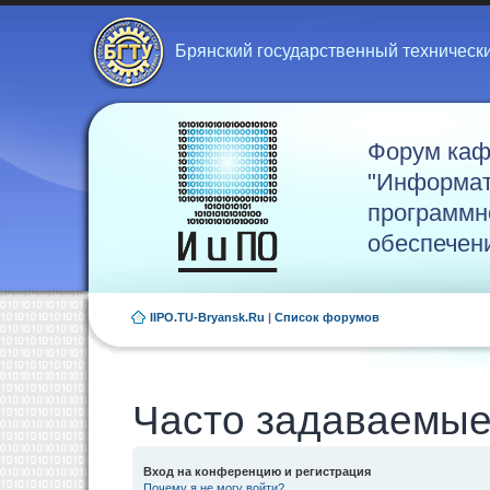
Брянский государственный техническ
Форум ка
"Информат
программн
обеспечен
IIPO.TU-Bryansk.Ru
|
Список форумов
Часто задаваемые
Вход на конференцию и регистрация
Почему я не могу войти?