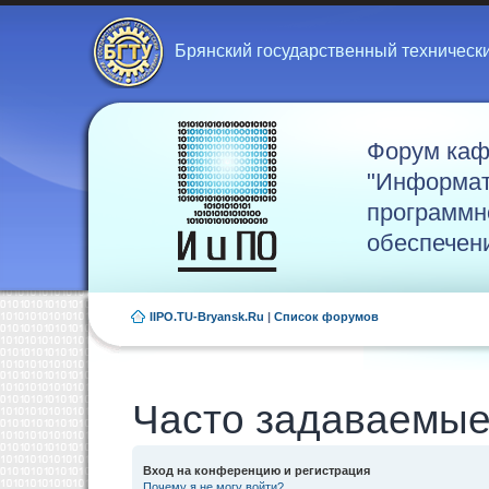
Брянский государственный техническ
Форум ка
"Информат
программн
обеспечен
IIPO.TU-Bryansk.Ru
|
Список форумов
Часто задаваемые
Вход на конференцию и регистрация
Почему я не могу войти?