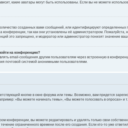
 зависит, какие аватары могут быть использованы. Если вы не можете исполь
оличество созданных вами сообщений, или идентифицируют определенных п
а конференции, так как они установлены её администратором. Пожалуйста, 
нций это запрещено, и модератор или администратор понизят значение ваш
 войти на конференцию?
влять email-сообщения другим пользователям через встроенную в конференц
ения почтовой системой анонимными пользователями.
етствующей кнопке в окне форума или темы. Возможно, вам придется зареги
пример: «Вы можете начинать темы», «Вы можете голосовать в опросах» и т.
ом конференции, вы можете редактировать и удалять только свои собственн
 течение ограниченного времени после его создания. Если кто-то уже ответи