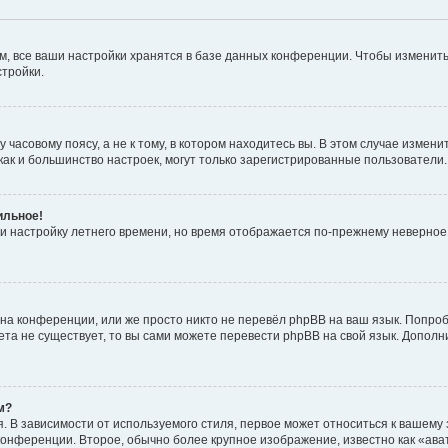
, все ваши настройки хранятся в базе данных конференции. Чтобы изменить
стройки.
часовому поясу, а не к тому, в котором находитесь вы. В этом случае изменит
с, как и большинство настроек, могут только зарегистрированные пользователи
ильное!
 и настройку летнего времени, но время отображается по-прежнему неверное
на конференции, или же просто никто не перевёл phpBB на ваш язык. Попроб
кета не существует, то вы сами можете перевести phpBB на свой язык. Допо
м?
 В зависимости от используемого стиля, первое может относиться к вашему з
 конференции. Второе, обычно более крупное изображение, известно как «ав