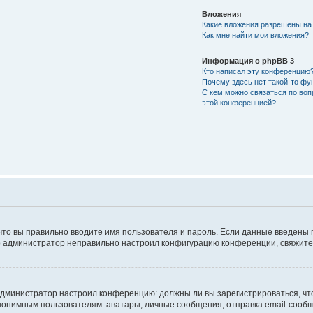
Вложения
Какие вложения разрешены на
Как мне найти мои вложения?
Информация о phpBB 3
Кто написал эту конференцию
Почему здесь нет такой-то фу
С кем можно связаться по воп
этой конференцией?
что вы правильно вводите имя пользователя и пароль. Если данные введены 
то администратор неправильно настроил конфигурацию конференции, свяжитес
ак администратор настроил конференцию: должны ли вы зарегистрироваться, ч
имным пользователям: аватары, личные сообщения, отправка email-сообщений