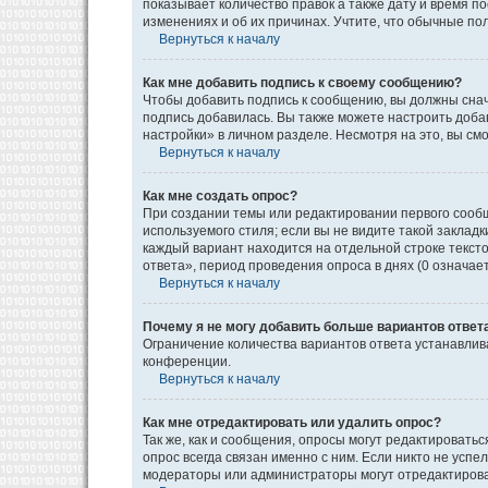
показывает количество правок а также дату и время п
изменениях и об их причинах. Учтите, что обычные пол
Вернуться к началу
Как мне добавить подпись к своему сообщению?
Чтобы добавить подпись к сообщению, вы должны снач
подпись добавилась. Вы также можете настроить доб
настройки» в личном разделе. Несмотря на это, вы с
Вернуться к началу
Как мне создать опрос?
При создании темы или редактировании первого сооб
используемого стиля; если вы не видите такой закладк
каждый вариант находится на отдельной строке текст
ответа», период проведения опроса в днях (0 означае
Вернуться к началу
Почему я не могу добавить больше вариантов ответ
Ограничение количества вариантов ответа устанавли
конференции.
Вернуться к началу
Как мне отредактировать или удалить опрос?
Так же, как и сообщения, опросы могут редактироват
опрос всегда связан именно с ним. Если никто не успе
модераторы или администраторы могут отредактироват