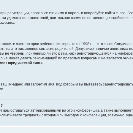
при регистрации, проверьте свои имя и пароль и попробуйте войти снова. В
ески удаляют пользователей, длительное время не оставляющих сообщения, 
скуссиях.
 Акт о защите частных прав ребенка в интернете от 1998 г. — это закон Соед
еть на это письменное согласие родителей. Допустимо наличие иного вида 
ы не уверены, применимо ли это к вам, как к регистрирующемуся на конфере
up не может давать рекомендаций по правовым вопросам и не является объе
меет юридической силы.
аш IP-адрес или запретил имя, под которым вы пытаетесь зарегистрировать
ии.
»?
ют вам оставаться авторизованными на этой конференции, а также выполняет
испытываете трудности с входом или выходом с конференции, возможно, уда