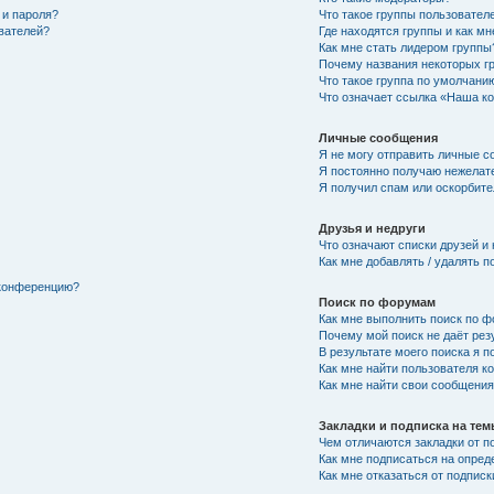
 и пароля?
Что такое группы пользовател
ователей?
Где находятся группы и как мн
Как мне стать лидером группы
Почему названия некоторых г
Что такое группа по умолчани
Что означает ссылка «Наша к
Личные сообщения
Я не могу отправить личные с
Я постоянно получаю нежелат
Я получил спам или оскорбител
Друзья и недруги
Что означают списки друзей и
Как мне добавлять / удалять п
 конференцию?
Поиск по форумам
Как мне выполнить поиск по 
Почему мой поиск не даёт рез
В результате моего поиска я п
Как мне найти пользователя 
Как мне найти свои сообщени
Закладки и подписка на те
Чем отличаются закладки от п
Как мне подписаться на опре
Как мне отказаться от подписк