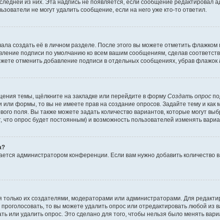
оследней из них. Эта надпись не появляется, если сообщение редактировал 
ьзователи не могут удалить сообщение, если на него уже кто-то ответил.
ала создать её в личном разделе. После этого вы можете отметить флажком
авление подписи по умолчанию ко всем вашим сообщениям, сделав соответс
можете отменить добавление подписи в отдельных сообщениях, убрав флажок
щения темы, щёлкните на закладке или перейдите в форму
Создать опрос
по
и или формы, то вы не имеете прав на создание опросов. Задайте тему и как
ового поля. Вы также можете задать количество вариантов, которые могут вы
т, что опрос будет постоянным) и возможность пользователей изменять вариа
а?
вается администратором конференции. Если вам нужно добавить количество 
ься только их создателями, модераторами или администраторами. Для редакт
л проголосовать, то вы можете удалить опрос или отредактировать любой из ва
ь или удалить опрос. Это сделано для того, чтобы нельзя было менять вари