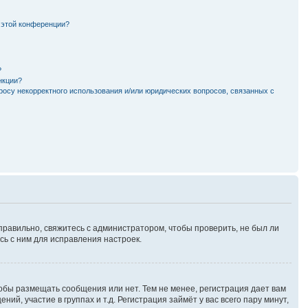
 этой конференции?
?
нкции?
росу некорректного использования и/или юридических вопросов, связанных с
правильно, свяжитесь с администратором, чтобы проверить, не был ли
ь с ним для исправления настроек.
тобы размещать сообщения или нет. Тем не менее, регистрация дает вам
, участие в группах и т.д. Регистрация займёт у вас всего пару минут,