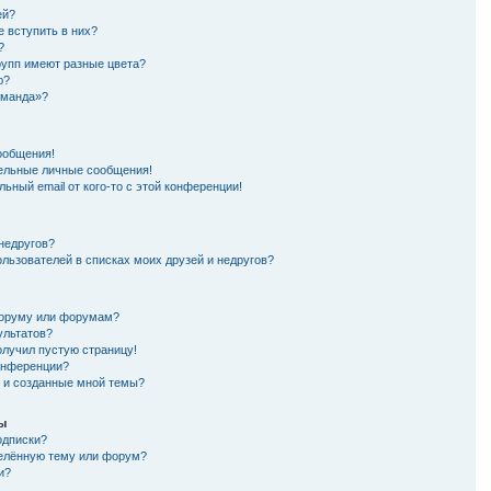
ей?
е вступить в них?
?
рупп имеют разные цвета?
ю?
оманда»?
ообщения!
ельные личные сообщения!
ьный email от кого-то с этой конференции!
 недругов?
ользователей в списках моих друзей и недругов?
форуму или форумам?
ультатов?
олучил пустую страницу!
конференции?
я и созданные мной темы?
мы
одписки?
делённую тему или форум?
и?