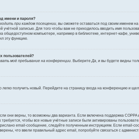
од имени и пароля?
ходить при каждом посещении
, вы сможете оставаться под своим именем н
шей учётной записью. Для того чтобы вам не приходилось вводить имя пользов
а общедоступном компьютере, например в библиотеке, интернет-кафе, универ
ил эту функцию.
ых пользователей?
вать моё пребывание на конференции
. Выберите
Да
, и вы будете видны то
но легко получить новый. Перейдите на страницу входа на конференцию и ще
сли они верны, то возможны два варианта. Если включена поддержка COPPA и 
 требуется, чтобы все новые учётные записи были активированы пользовате
прислано email-сообщение, следуйте полученным инструкциям. Если email-со
уверены, что ввели правильный адрес email, попробуйте связаться с админис