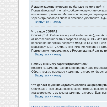
Я давно зарегистрирован, но больше не могу войти!
Попытайтесь найти email-сообщение, присланное вам 
по каким-то причинам. Многие конференции периодич
зарегистрироваться снова и активнее участвовать в ди
Вернуться к началу
Что такое COPPA?
COPPA (Child Online Privacy and Protection Act), или
от несовершеннолетних возраста младше 13-и лет, им
несовершеннолетних возраста младше 13-и лет. Если в
юрисконсультанту. Обратите внимание, что phpBB Gro
Примечание переводчика: в России данный акт не и
Вернуться к началу
Почему я не могу зарегистрироваться?
Возможно, администратор конференции заблокировал в
Обратитесь за помощью к администратору конференц
Вернуться к началу
Что делает функция «Удалить cookies конференции
Она удаляет все созданные cookies, которые позволя
эта возможность включена администратором. Если вы 
Вернуться к началу