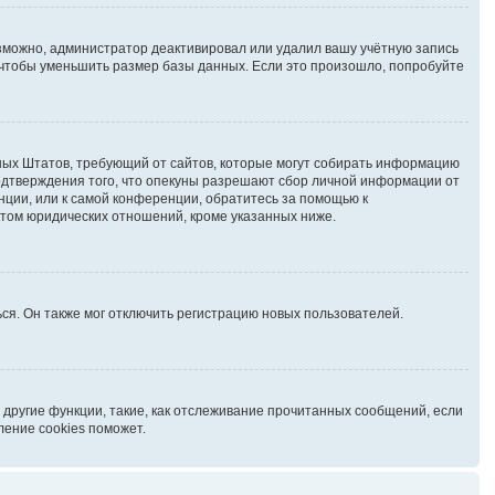
озможно, администратор деактивировал или удалил вашу учётную запись
чтобы уменьшить размер базы данных. Если это произошло, попробуйте
иненных Штатов, требующий от сайтов, которые могут собирать информацию
подтверждения того, что опекуны разрешают сбор личной информации от
нции, или к самой конференции, обратитесь за помощью к
ктом юридических отношений, кроме указанных ниже.
ся. Он также мог отключить регистрацию новых пользователей.
 другие функции, такие, как отслеживание прочитанных сообщений, если
ление cookies поможет.