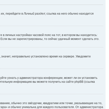
 их, перейдите в
Личный раздел
; ссылка на него обычно находится
е в личных настройках часовой пояс на тот, в котором вы находитесь:
. Если вы не зарегистрированы, то сейчас удачный момент сделать это.
, значит, неправильно установлено время на сервере. Уведомите
уйте узнать у администратора конференции, может ли он установить
лнительную информацию вы можете получить на сайте phpBB (ссылка
ванию, обычно это звёздочки, квадратики или точки, указывающие на то,
атара» и обычно уникальна для каждого пользователя. От администратора