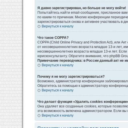
Я давно зарегистрирован, но больше не могу войти!
Попытайтесь найти email-сообщение, присланное вам 
по каким-то причинам. Многие конференции периодич
зарегистрироваться снова и активнее участвовать в ди
Вернуться к началу
Что такое COPPA?
COPPA (Child Online Privacy and Protection Act), или
от несовершеннолетних возраста младше 13-и лет, им
несовершеннолетних возраста младше 13-и лет. Если в
юрисконсультанту. Обратите внимание, что phpBB Gro
Примечание переводчика: в России данный акт не и
Вернуться к началу
Почему я не могу зарегистрироваться?
Возможно, администратор конференции заблокировал в
Обратитесь за помощью к администратору конференц
Вернуться к началу
Что делает функция «Удалить cookies конференции
Она удаляет все созданные cookies, которые позволя
эта возможность включена администратором. Если вы 
Вернуться к началу