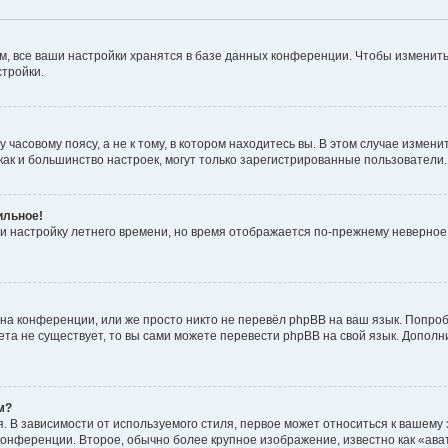
, все ваши настройки хранятся в базе данных конференции. Чтобы изменить
стройки.
часовому поясу, а не к тому, в котором находитесь вы. В этом случае изменит
с, как и большинство настроек, могут только зарегистрированные пользователи
ильное!
 и настройку летнего времени, но время отображается по-прежнему неверное
на конференции, или же просто никто не перевёл phpBB на ваш язык. Попроб
кета не существует, то вы сами можете перевести phpBB на свой язык. Допо
м?
 В зависимости от используемого стиля, первое может относиться к вашему з
 конференции. Второе, обычно более крупное изображение, известно как «ав