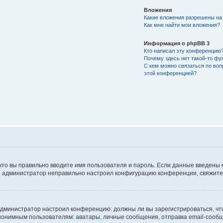
Вложения
Какие вложения разрешены на
Как мне найти мои вложения?
Информация о phpBB 3
Кто написал эту конференцию
Почему здесь нет такой-то фу
С кем можно связаться по воп
этой конференцией?
что вы правильно вводите имя пользователя и пароль. Если данные введены 
то администратор неправильно настроил конфигурацию конференции, свяжитес
ак администратор настроил конференцию: должны ли вы зарегистрироваться, ч
имным пользователям: аватары, личные сообщения, отправка email-сообщений