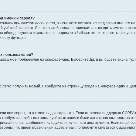
од имени и пароля?
ходить при каждом посещении
, вы сможете оставаться под своим именем н
шей учётной записью. Для того чтобы вам не приходилось вводить имя пользов
а общедоступном компьютере, например в библиотеке, интернет-кафе, универ
ил эту функцию.
ых пользователей?
вать моё пребывание на конференции
. Выберите
Да
, и вы будете видны то
но легко получить новый. Перейдите на страницу входа на конференцию и ще
сли они верны, то возможны два варианта. Если включена поддержка COPPA и 
 требуется, чтобы все новые учётные записи были активированы пользовате
прислано email-сообщение, следуйте полученным инструкциям. Если email-со
уверены, что ввели правильный адрес email, попробуйте связаться с админис