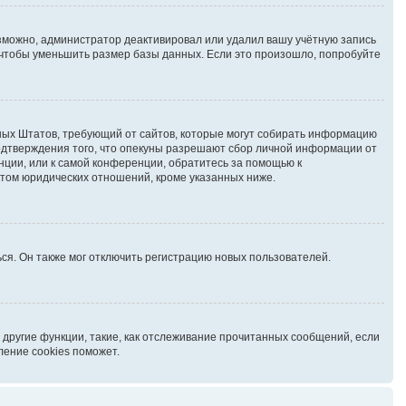
озможно, администратор деактивировал или удалил вашу учётную запись
чтобы уменьшить размер базы данных. Если это произошло, попробуйте
иненных Штатов, требующий от сайтов, которые могут собирать информацию
подтверждения того, что опекуны разрешают сбор личной информации от
нции, или к самой конференции, обратитесь за помощью к
ктом юридических отношений, кроме указанных ниже.
ся. Он также мог отключить регистрацию новых пользователей.
 другие функции, такие, как отслеживание прочитанных сообщений, если
ление cookies поможет.