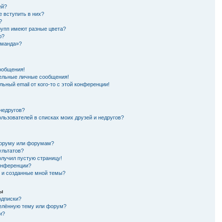
ей?
е вступить в них?
?
рупп имеют разные цвета?
ю?
оманда»?
ообщения!
ельные личные сообщения!
ьный email от кого-то с этой конференции!
 недругов?
ользователей в списках моих друзей и недругов?
форуму или форумам?
ультатов?
олучил пустую страницу!
конференции?
я и созданные мной темы?
мы
одписки?
делённую тему или форум?
и?