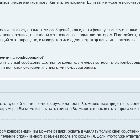
 зависит, какие аватары могут быть использованы. Если вы не можете исполь
оличество созданных вами сообщений, или идентифицируют определенных п
а конференции, так как они установлены её администратором. Пожалуйста, 
нций это запрещено, и модератор или администратор понизят значение ваш
 войти на конференцию?
влять email-сообщения другим пользователям через встроенную в конференц
ения почтовой системой анонимными пользователями.
етствующей кнопке в окне форума или темы. Возможно, вам придется зареги
пример: «Вы можете начинать темы», «Вы можете голосовать в опросах» и т.
ом конференции, вы можете редактировать и удалять только свои собственн
 течение ограниченного времени после его создания. Если кто-то уже ответи