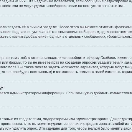
оследней из них. Эта надпись не появляется, если сообщение редактировал 
ьзователи не могут удалить сообщение, если на него уже кто-то ответил.
ала создать её в личном разделе. После этого вы можете отметить флажком
авление подписи по умолчанию ко всем вашим сообщениям, сделав соответс
можете отменить добавление подписи в отдельных сообщениях, убрав флажок
щения темы, щёлкните на закладке или перейдите в форму
Создать опрос
по
и или формы, то вы не имеете прав на создание опросов. Задайте тему и как
ового поля. Вы также можете задать количество вариантов, которые могут вы
т, что опрос будет постоянным) и возможность пользователей изменять вариа
а?
вается администратором конференции. Если вам нужно добавить количество 
ься только их создателями, модераторами или администраторами. Для редакт
л проголосовать, то вы можете удалить опрос или отредактировать любой из ва
ь или удалить опрос. Это сделано для того, чтобы нельзя было менять вари