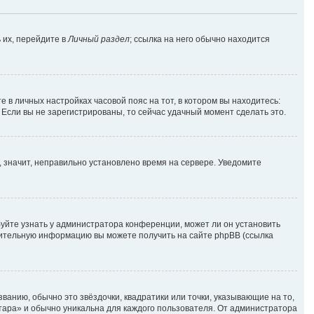
 их, перейдите в
Личный раздел
; ссылка на него обычно находится
е в личных настройках часовой пояс на тот, в котором вы находитесь:
. Если вы не зарегистрированы, то сейчас удачный момент сделать это.
, значит, неправильно установлено время на сервере. Уведомите
уйте узнать у администратора конференции, может ли он установить
лнительную информацию вы можете получить на сайте phpBB (ссылка
ванию, обычно это звёздочки, квадратики или точки, указывающие на то,
атара» и обычно уникальна для каждого пользователя. От администратора