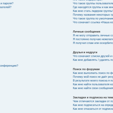
 и пароля?
Что такое группы пользовател
ователей?
Где находятся группы и как мн
Как мне стать лидером группы
Почему названия некоторых г
Что такое группа по умолчани
Что означает ссылка «Наша к
Личные сообщения
Я не могу отправить личные с
Я постоянно получаю нежелат
Я получил спам или оскорбител
Друзья и недруги
Что означают списки друзей и
Как мне добавлять / удалять п
 конференцию?
Поиск по форумам
Как мне выполнить поиск по 
Почему мой поиск не даёт рез
В результате моего поиска я п
Как мне найти пользователя 
Как мне найти свои сообщени
Закладки и подписка на те
Чем отличаются закладки от п
Как мне подписаться на опре
Как мне отказаться от подписк