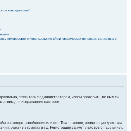
 этой конференции?
?
нкции?
росу некорректного использования и/или юридических вопросов, связанных с
правильно, свяжитесь с администратором, чтобы проверить, не был ли
ь с ним для исправления настроек.
тобы размещать сообщения или нет. Тем не менее, регистрация дает вам
, участие в группах и т.д. Регистрация займёт у вас всего пару минут,