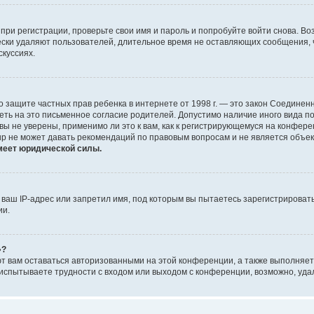
при регистрации, проверьте свои имя и пароль и попробуйте войти снова. В
ески удаляют пользователей, длительное время не оставляющих сообщения, 
скуссиях.
 Акт о защите частных прав ребенка в интернете от 1998 г. — это закон Соед
еть на это письменное согласие родителей. Допустимо наличие иного вида 
ы не уверены, применимо ли это к вам, как к регистрирующемуся на конфере
up не может давать рекомендаций по правовым вопросам и не является объе
меет юридической силы.
аш IP-адрес или запретил имя, под которым вы пытаетесь зарегистрировать
ии.
»?
ют вам оставаться авторизованными на этой конференции, а также выполняет
испытываете трудности с входом или выходом с конференции, возможно, уда