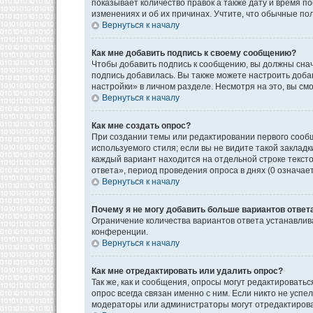
показывает количество правок а также дату и время п
изменениях и об их причинах. Учтите, что обычные пол
Вернуться к началу
Как мне добавить подпись к своему сообщению?
Чтобы добавить подпись к сообщению, вы должны снач
подпись добавилась. Вы также можете настроить доб
настройки» в личном разделе. Несмотря на это, вы с
Вернуться к началу
Как мне создать опрос?
При создании темы или редактировании первого сооб
используемого стиля; если вы не видите такой закладк
каждый вариант находится на отдельной строке текст
ответа», период проведения опроса в днях (0 означае
Вернуться к началу
Почему я не могу добавить больше вариантов ответ
Ограничение количества вариантов ответа устанавли
конференции.
Вернуться к началу
Как мне отредактировать или удалить опрос?
Так же, как и сообщения, опросы могут редактироват
опрос всегда связан именно с ним. Если никто не успе
модераторы или администраторы могут отредактироват