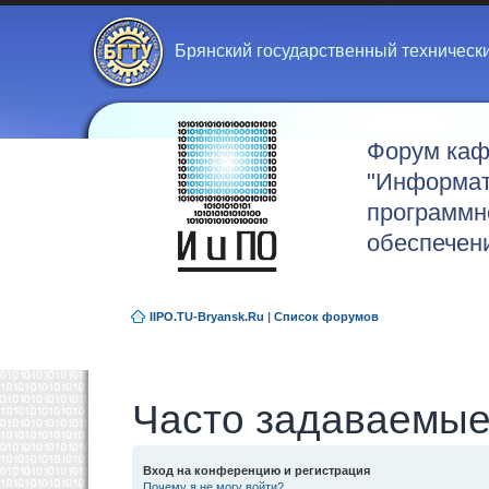
Брянский государственный техническ
Форум ка
"Информат
программн
обеспечен
IIPO.TU-Bryansk.Ru
|
Список форумов
Часто задаваемые
Вход на конференцию и регистрация
Почему я не могу войти?