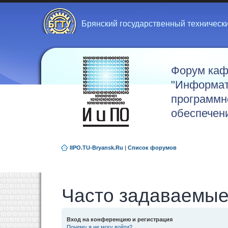
Брянский государственный техническ
Форум ка
"Информат
программн
обеспечен
IIPO.TU-Bryansk.Ru
|
Список форумов
Часто задаваемые
Вход на конференцию и регистрация
Почему я не могу войти?