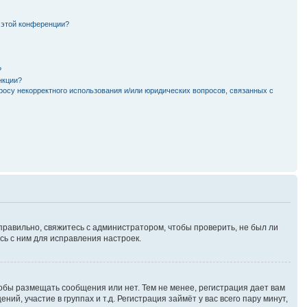
 этой конференции?
?
нкции?
росу некорректного использования и/или юридических вопросов, связанных с
правильно, свяжитесь с администратором, чтобы проверить, не был ли
ь с ним для исправления настроек.
тобы размещать сообщения или нет. Тем не менее, регистрация дает вам
, участие в группах и т.д. Регистрация займёт у вас всего пару минут,