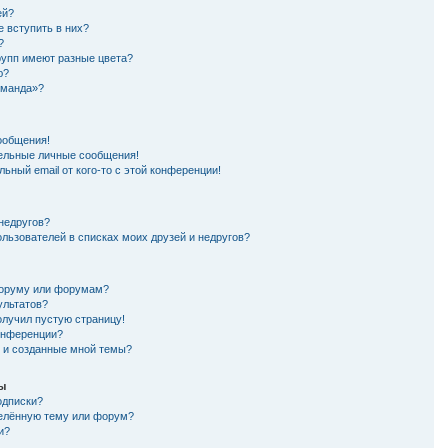
ей?
е вступить в них?
?
рупп имеют разные цвета?
ю?
оманда»?
ообщения!
ельные личные сообщения!
ьный email от кого-то с этой конференции!
 недругов?
ользователей в списках моих друзей и недругов?
форуму или форумам?
ультатов?
олучил пустую страницу!
конференции?
я и созданные мной темы?
мы
одписки?
делённую тему или форум?
и?