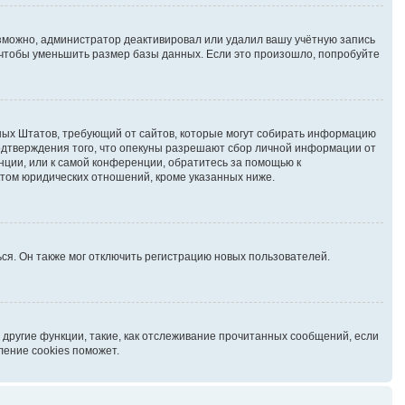
озможно, администратор деактивировал или удалил вашу учётную запись
чтобы уменьшить размер базы данных. Если это произошло, попробуйте
иненных Штатов, требующий от сайтов, которые могут собирать информацию
подтверждения того, что опекуны разрешают сбор личной информации от
нции, или к самой конференции, обратитесь за помощью к
ктом юридических отношений, кроме указанных ниже.
ся. Он также мог отключить регистрацию новых пользователей.
 другие функции, такие, как отслеживание прочитанных сообщений, если
ление cookies поможет.