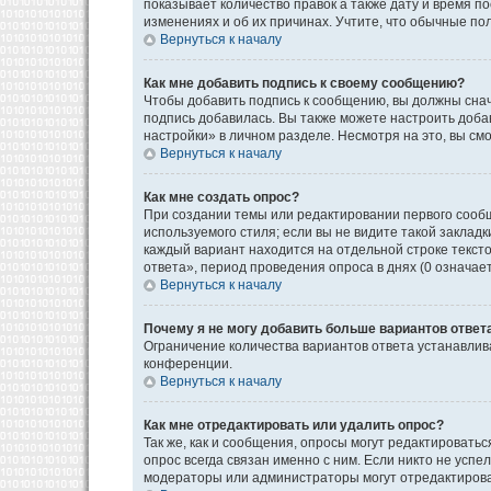
показывает количество правок а также дату и время п
изменениях и об их причинах. Учтите, что обычные пол
Вернуться к началу
Как мне добавить подпись к своему сообщению?
Чтобы добавить подпись к сообщению, вы должны снач
подпись добавилась. Вы также можете настроить доб
настройки» в личном разделе. Несмотря на это, вы с
Вернуться к началу
Как мне создать опрос?
При создании темы или редактировании первого сооб
используемого стиля; если вы не видите такой закладк
каждый вариант находится на отдельной строке текст
ответа», период проведения опроса в днях (0 означае
Вернуться к началу
Почему я не могу добавить больше вариантов ответ
Ограничение количества вариантов ответа устанавли
конференции.
Вернуться к началу
Как мне отредактировать или удалить опрос?
Так же, как и сообщения, опросы могут редактироват
опрос всегда связан именно с ним. Если никто не успе
модераторы или администраторы могут отредактироват