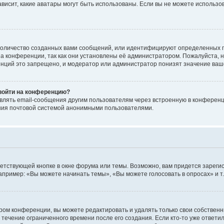
 зависит, какие аватары могут быть использованы. Если вы не можете исполь
оличество созданных вами сообщений, или идентифицируют определенных п
а конференции, так как они установлены её администратором. Пожалуйста, 
нций это запрещено, и модератор или администратор понизят значение ваш
 войти на конференцию?
влять email-сообщения другим пользователям через встроенную в конференц
ения почтовой системой анонимными пользователями.
етствующей кнопке в окне форума или темы. Возможно, вам придется зареги
пример: «Вы можете начинать темы», «Вы можете голосовать в опросах» и т.
ом конференции, вы можете редактировать и удалять только свои собственн
 течение ограниченного времени после его создания. Если кто-то уже ответи