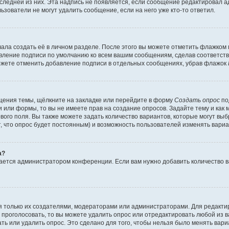
оследней из них. Эта надпись не появляется, если сообщение редактировал 
ьзователи не могут удалить сообщение, если на него уже кто-то ответил.
ала создать её в личном разделе. После этого вы можете отметить флажком
авление подписи по умолчанию ко всем вашим сообщениям, сделав соответс
можете отменить добавление подписи в отдельных сообщениях, убрав флажок
щения темы, щёлкните на закладке или перейдите в форму
Создать опрос
по
и или формы, то вы не имеете прав на создание опросов. Задайте тему и как
ового поля. Вы также можете задать количество вариантов, которые могут вы
т, что опрос будет постоянным) и возможность пользователей изменять вариа
а?
вается администратором конференции. Если вам нужно добавить количество 
ься только их создателями, модераторами или администраторами. Для редакт
л проголосовать, то вы можете удалить опрос или отредактировать любой из ва
ь или удалить опрос. Это сделано для того, чтобы нельзя было менять вари