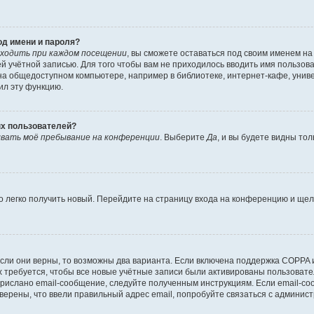
од имени и пароля?
ходить при каждом посещении
, вы сможете оставаться под своим именем н
шей учётной записью. Для того чтобы вам не приходилось вводить имя пользов
а общедоступном компьютере, например в библиотеке, интернет-кафе, универ
ил эту функцию.
ых пользователей?
вать моё пребывание на конференции
. Выберите
Да
, и вы будете видны то
но легко получить новый. Перейдите на страницу входа на конференцию и ще
сли они верны, то возможны два варианта. Если включена поддержка COPPA и 
 требуется, чтобы все новые учётные записи были активированы пользовате
прислано email-сообщение, следуйте полученным инструкциям. Если email-со
уверены, что ввели правильный адрес email, попробуйте связаться с админис