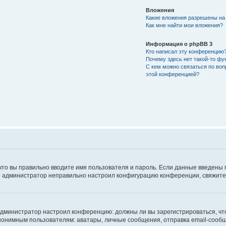
Вложения
Какие вложения разрешены на
Как мне найти мои вложения?
Информация о phpBB 3
Кто написал эту конференцию
Почему здесь нет такой-то фу
С кем можно связаться по воп
этой конференцией?
что вы правильно вводите имя пользователя и пароль. Если данные введены 
то администратор неправильно настроил конфигурацию конференции, свяжитес
ак администратор настроил конференцию: должны ли вы зарегистрироваться, ч
имным пользователям: аватары, личные сообщения, отправка email-сообщений