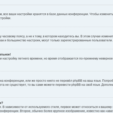
, все ваши настройки хранятся в базе данных конференции. Чтобы изменить
стройки.
часовому поясу, а не к тому, в котором находитесь вы. В этом случае изменит
с, как и большинство настроек, могут только зарегистрированные пользователи
ильное!
 и настройку летнего времени, но время отображается по-прежнему неверное
на конференции, или же просто никто не перевёл phpBB на ваш язык. Попроб
кета не существует, то вы сами можете перевести phpBB на свой язык. Допо
м?
 В зависимости от используемого стиля, первое может относиться к вашему з
 конференции. Второе, обычно более крупное изображение, известно как «ав