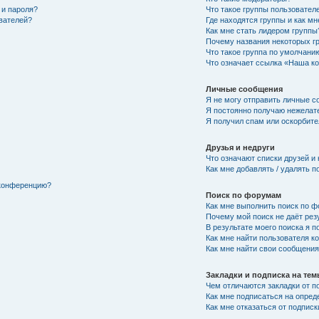
 и пароля?
Что такое группы пользовател
ователей?
Где находятся группы и как мн
Как мне стать лидером группы
Почему названия некоторых г
Что такое группа по умолчани
Что означает ссылка «Наша к
Личные сообщения
Я не могу отправить личные с
Я постоянно получаю нежелат
Я получил спам или оскорбител
Друзья и недруги
Что означают списки друзей и
Как мне добавлять / удалять п
 конференцию?
Поиск по форумам
Как мне выполнить поиск по 
Почему мой поиск не даёт рез
В результате моего поиска я п
Как мне найти пользователя 
Как мне найти свои сообщени
Закладки и подписка на те
Чем отличаются закладки от п
Как мне подписаться на опре
Как мне отказаться от подписк