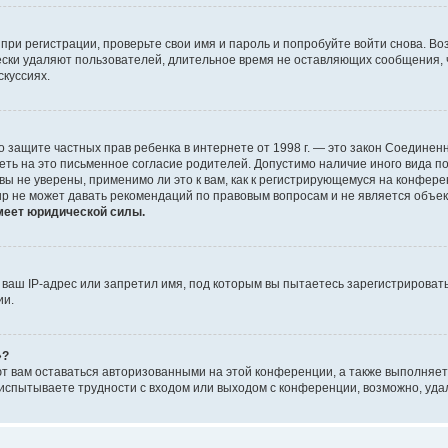
при регистрации, проверьте свои имя и пароль и попробуйте войти снова. В
ески удаляют пользователей, длительное время не оставляющих сообщения, 
скуссиях.
 Акт о защите частных прав ребенка в интернете от 1998 г. — это закон Соед
еть на это письменное согласие родителей. Допустимо наличие иного вида 
ы не уверены, применимо ли это к вам, как к регистрирующемуся на конфере
up не может давать рекомендаций по правовым вопросам и не является объе
меет юридической силы.
аш IP-адрес или запретил имя, под которым вы пытаетесь зарегистрировать
ии.
»?
ют вам оставаться авторизованными на этой конференции, а также выполняет
испытываете трудности с входом или выходом с конференции, возможно, уда