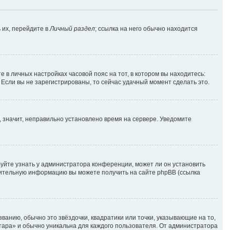
 их, перейдите в
Личный раздел
; ссылка на него обычно находится
е в личных настройках часовой пояс на тот, в котором вы находитесь:
. Если вы не зарегистрированы, то сейчас удачный момент сделать это.
, значит, неправильно установлено время на сервере. Уведомите
уйте узнать у администратора конференции, может ли он установить
лнительную информацию вы можете получить на сайте phpBB (ссылка
ванию, обычно это звёздочки, квадратики или точки, указывающие на то,
атара» и обычно уникальна для каждого пользователя. От администратора