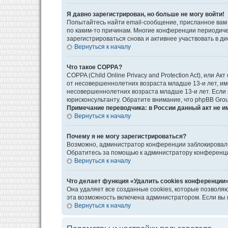
Я давно зарегистрирован, но больше не могу войти!
Попытайтесь найти email-сообщение, присланное вам 
по каким-то причинам. Многие конференции периодич
зарегистрироваться снова и активнее участвовать в ди
Вернуться к началу
Что такое COPPA?
COPPA (Child Online Privacy and Protection Act), или
от несовершеннолетних возраста младше 13-и лет, им
несовершеннолетних возраста младше 13-и лет. Если в
юрисконсультанту. Обратите внимание, что phpBB Gro
Примечание переводчика: в России данный акт не и
Вернуться к началу
Почему я не могу зарегистрироваться?
Возможно, администратор конференции заблокировал в
Обратитесь за помощью к администратору конференц
Вернуться к началу
Что делает функция «Удалить cookies конференции
Она удаляет все созданные cookies, которые позволя
эта возможность включена администратором. Если вы 
Вернуться к началу