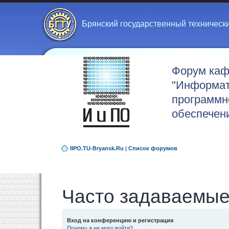
Брянский государственный техническ
Форум ка
"Информат
программн
обеспечен
IIPO.TU-Bryansk.Ru
|
Список форумов
Часто задаваемые
Вход на конференцию и регистрация
Почему я не могу войти?