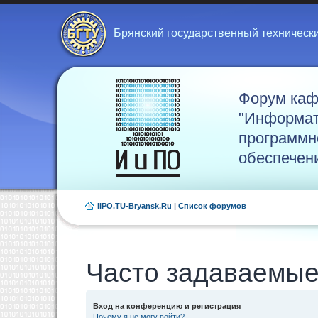
Брянский государственный техническ
Форум ка
"Информат
программн
обеспечен
IIPO.TU-Bryansk.Ru
|
Список форумов
Часто задаваемые
Вход на конференцию и регистрация
Почему я не могу войти?