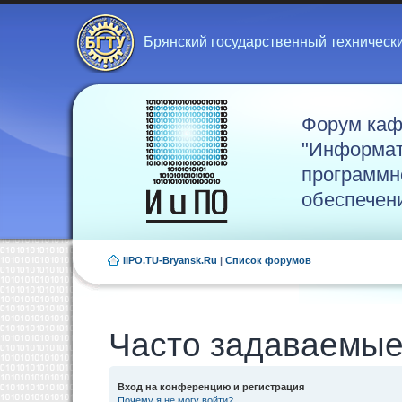
Брянский государственный техническ
Форум ка
"Информат
программн
обеспечен
IIPO.TU-Bryansk.Ru
|
Список форумов
Часто задаваемые
Вход на конференцию и регистрация
Почему я не могу войти?