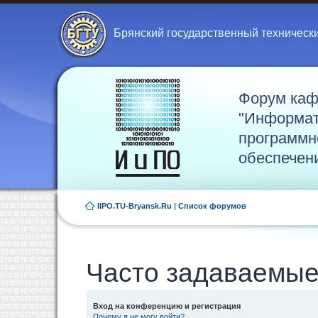
Брянский государственный техническ
Форум ка
"Информат
программн
обеспечен
IIPO.TU-Bryansk.Ru
|
Список форумов
Часто задаваемые
Вход на конференцию и регистрация
Почему я не могу войти?