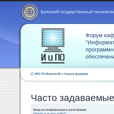
Брянский государственный техническ
Форум ка
"Информат
программн
обеспечен
IIPO.TU-Bryansk.Ru
|
Список форумов
Часто задаваемые
Вход на конференцию и регистрация
Почему я не могу войти?