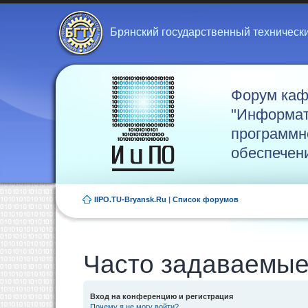
Брянский государственный техническ
Форум ка
"Информат
программн
обеспечен
IIPO.TU-Bryansk.Ru
|
Список форумов
Часто задаваемые
Вход на конференцию и регистрация
Почему я не могу войти?